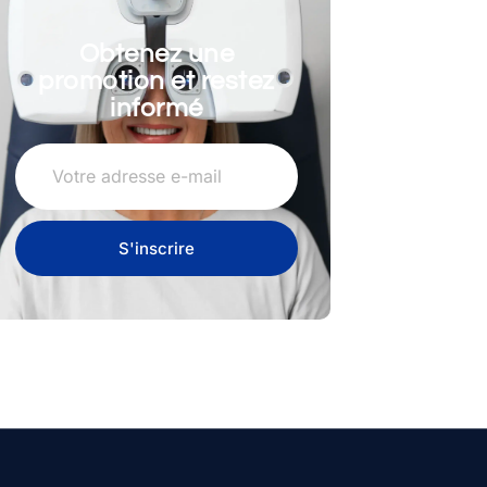
Obtenez une
promotion et restez
informé
S'inscrire