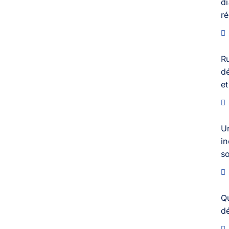
d
ré
R
dé
et
U
in
s
Q
dé