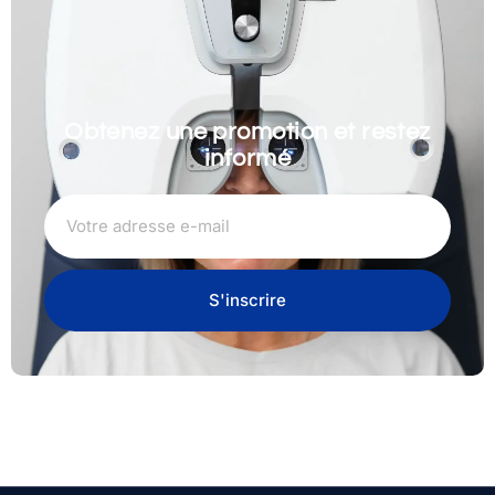
Obtenez une promotion et restez
informé
S'inscrire