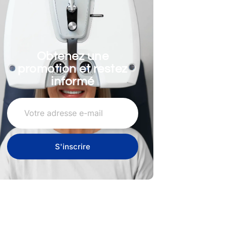
Obtenez une
promotion et restez
informé
S'inscrire