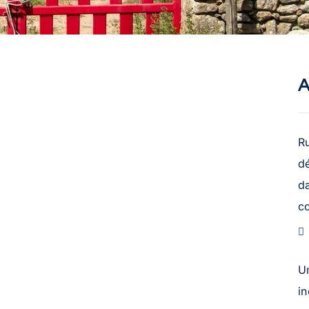
A
R
dé
da
c
U
in