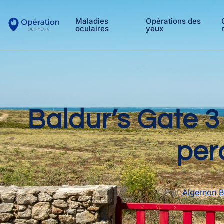
Maladies
Opérations des
oculaires
yeux
Baldur’s Gate 3
perc
Par
Algernon 