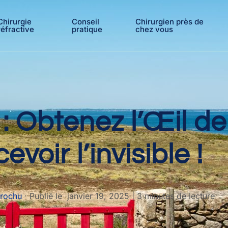
Chirurgie
Conseil
Chirurgien près de
réfractive
pratique
chez vous
 : Obtenez l’Œil d
evoir l’invisible !
Brochu
·
Publié le
janvier 19, 2025
|
3 minutes de lecture