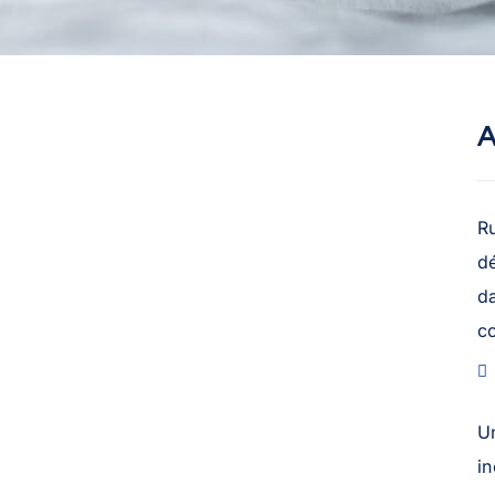
A
R
dé
da
c
U
in