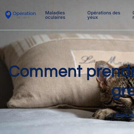
Maladies
Opérations des
oculaires
yeux
Comment prendre
gre
Par
Éric Le