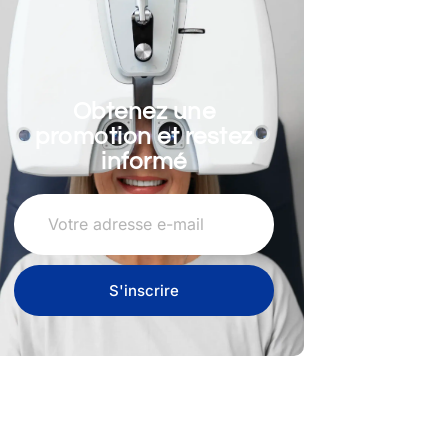
Obtenez une
promotion et restez
informé
S'inscrire