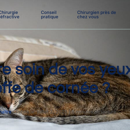
Chirurgie
Conseil
Chirurgien près de
réfractive
pratique
chez vous
 soin de vos yeu
ffe de cornée ?
maître
·
Publié le
juillet 2, 2025
|
5 minutes de lecture