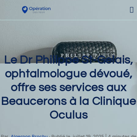
Le Dr Philippe St-Gelais,
ophtalmologue dévoué,
offre ses services aux
Beaucerons à la Clinique
Oculus
Par
Algernon Brochu
·
Publié le
juillet 19, 2025
|
4 minutes de