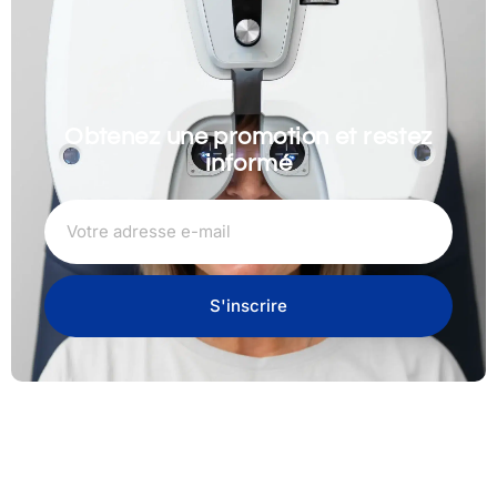
Obtenez une promotion et restez
informé
S'inscrire