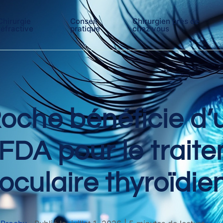
Chirurgie
Conseil
Chirurgien près de
réfractive
pratique
chez vous
Roche bénéficie d
a FDA pour le trait
oculaire thyroïdie