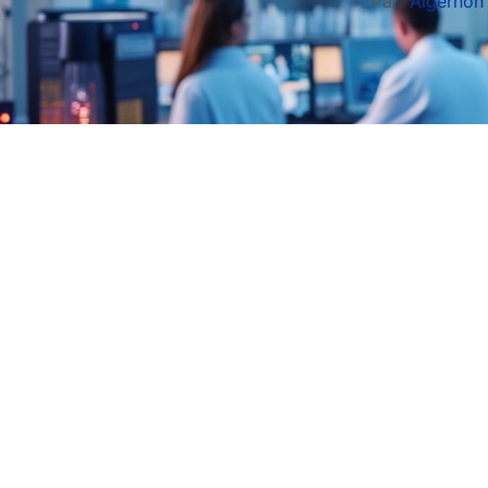
Par
Algernon