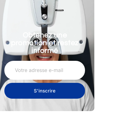
Obtenez une
promotion et restez
informé
S'inscrire