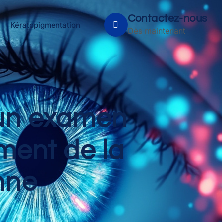
Contactez-nous
Kératopigmentation
Dès maintenant
’un examen
ement de la
nne