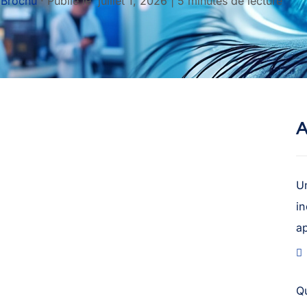
 Brochu
·
Publié le
juillet 1, 2026
|
5 minutes de lecture
A
U
in
a
Q