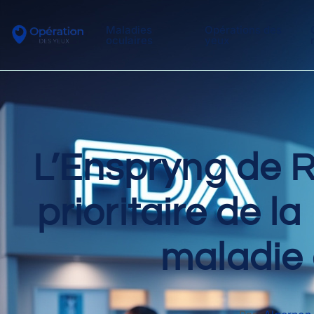
Maladies
Opérations des
oculaires
yeux
L’Enspryng de 
prioritaire de l
maladie 