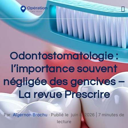
Odontostomatologie :
l’importance souvent
négligée des gencives –
La revue Prescrire
Par
Algernon Brochu
·
Publié le
juin 8, 2026
|
7 minutes de
lecture