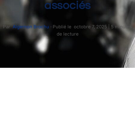
associés
Par
Algernon Brochu
·
Publié le
octobre 7, 2025
|
5 minutes
de lecture