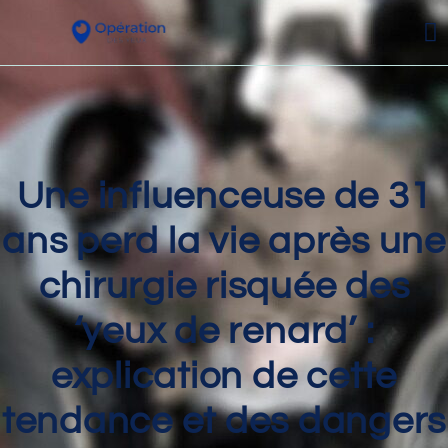
Une influenceuse de 31
ans perd la vie après une
chirurgie risquée des
‘yeux de renard’ :
explication de cette
tendance et des dangers