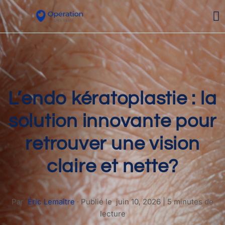
L’endo kératoplastie : la
solution innovante pour
retrouver une vision
claire et nette?
Par
Éric Lemaître
·
Publié le
juin 10, 2026
|
5 minutes de
lecture