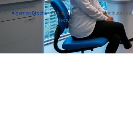
Par
Algernon Brochu
·
Publié le
juin 15, 2026
|
10 minutes de
lecture