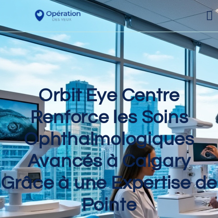
Orbit Eye Centre
Renforce les Soins
Ophthalmologiques
Avancés à Calgary
Grâce à une Expertise de
Pointe