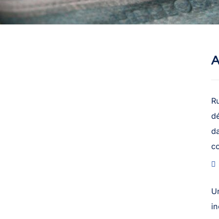
A
R
dé
da
c
U
in