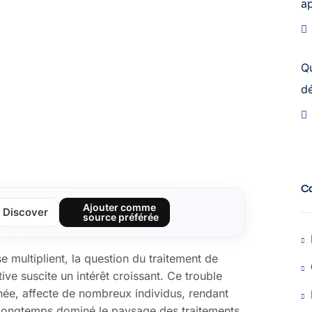
a
Q
dé
C
Ajouter comme
Discover
source préférée
 multiplient, la question du traitement de
ve suscite un intérêt croissant. Ce trouble
née, affecte de nombreux individus, rendant
a longtemps dominé le paysage des traitements,