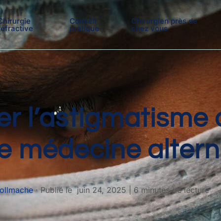
Chirurgie
Conseil
Chirurgien près de
réfractive
pratique
chez vous
er l’astigmatisme
 médecine alterna
Tollmache
·
Publié le
juin 24, 2025
|
6 minutes de lecture