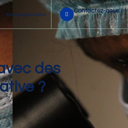
Contactez-nous
Kératopigmentation
Dès maintenant
 avec des
tive ?