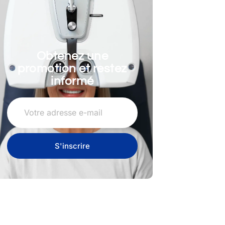
Obtenez une
promotion et restez
informé
S'inscrire