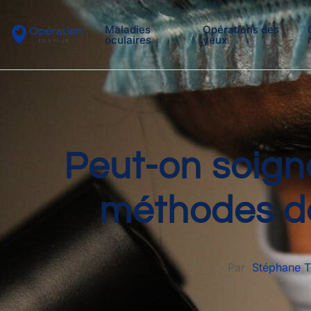
Maladies
Opérations des
oculaires
yeux
Peut-on soign
méthodes de
Par
Stéphane 