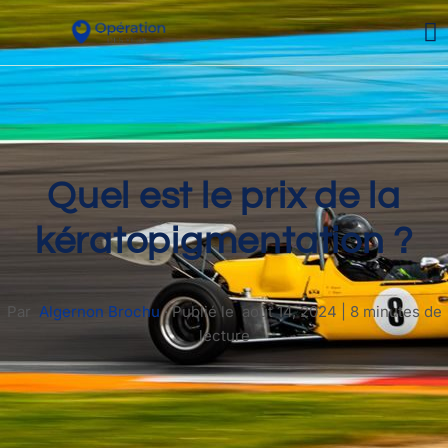
Quel est le prix de la
kératopigmentation ?
Par
Algernon Brochu
·
Publié le
août 14, 2024
|
8 minutes de
lecture