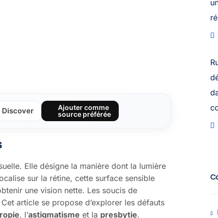
u
ré
R
dé
da
c
Ajouter comme
Discover
source préférée
s
uelle. Elle désigne la manière dont la lumière
C
ocalise sur la rétine, cette surface sensible
’obtenir une vision nette. Les soucis de
. Cet article se propose d’explorer les défauts
ropie
, l’
astigmatisme
et la
presbytie
.