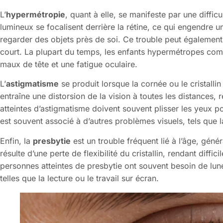
L’
hypermétropie
, quant à elle, se manifeste par une difficu
lumineux se focalisent derrière la rétine, ce qui engendre un
regarder des objets près de soi. Ce trouble peut également 
court. La plupart du temps, les enfants hypermétropes compe
maux de tête et une fatigue oculaire.
L’
astigmatisme
se produit lorsque la cornée ou le cristalli
entraîne une distorsion de la vision à toutes les distances, 
atteintes d’astigmatisme doivent souvent plisser les yeux p
est souvent associé à d’autres problèmes visuels, tels que 
Enfin, la
presbytie
est un trouble fréquent lié à l’âge, géné
résulte d’une perte de flexibilité du cristallin, rendant diffi
personnes atteintes de presbytie ont souvent besoin de lune
telles que la lecture ou le travail sur écran.