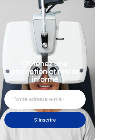
Obtenez une
promotion et restez
informé
S'inscrire