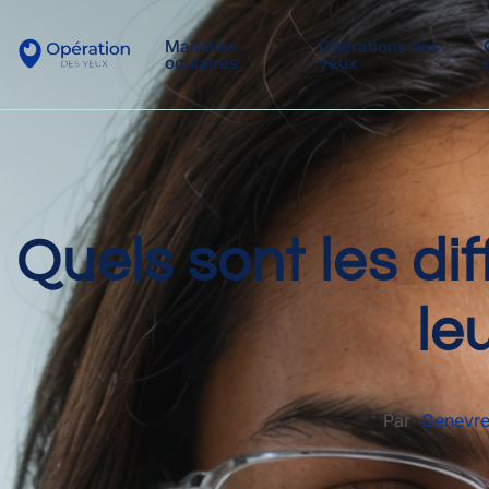
Maladies
Opérations des
oculaires
yeux
Quels sont les dif
le
Par
Genevre