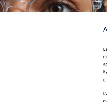
A
L
ex
ap
E
L’
a