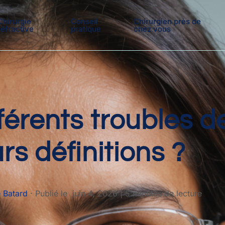
Chirurgie
Conseil
Chirurgien près de
réfractive
pratique
chez vous
férents troubles de
urs définitions ?
 Batard
·
Publié le
juin 4, 2026
|
5 minutes de lecture