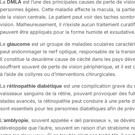
La
DMLA
est l’une des principales causes de perte de visi
personnes âgées. Cette maladie affecte la macula, la partie 
de la vision centrale. Le patient peut voir des taches so
vision. Malheureusement, il n’existe aucun traitement curat
peuvent être appliqués pour la forme humide et exsudative
Le
glaucome
est un groupe de maladies oculaires caractéri
peut endommager le nerf optique, responsable de la transm
Il constitue la deuxième cause de cécité dans les pays dé
souffrent souvent de perte de vision périphérique, et il est
à l’aide de collyres ou d’interventions chirurgicales.
La
rétinopathie diabétique
est une complication grave du d
vaisseaux sanguins de la rétine, pouvant provoquer des fui
stades avancés, la rétinopathie peut conduire à une perte d
sont essentiels pour les personnes diabétiques afin de prév
L’
amblyopie
, souvent appelée « œil paresseux », se dévelo
développée que l’autre, souvent en raison d’un strabisme no