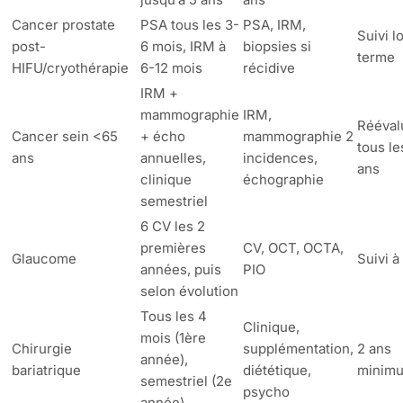
Cancer prostate
PSA tous les 3-
PSA, IRM,
Suivi l
post-
6 mois, IRM à
biopsies si
terme
HIFU/cryothérapie
6-12 mois
récidive
IRM +
mammographie
IRM,
Rééval
Cancer sein <65
+ écho
mammographie 2
tous le
ans
annuelles,
incidences,
ans
clinique
échographie
semestriel
6 CV les 2
premières
CV, OCT, OCTA,
Glaucome
Suivi à
années, puis
PIO
selon évolution
Tous les 4
Clinique,
mois (1ère
Chirurgie
supplémentation,
2 ans
année),
bariatrique
diététique,
minim
semestriel (2e
psycho
année)