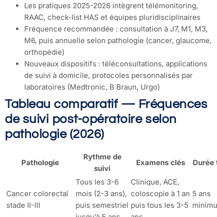
Les pratiques 2025-2026 intègrent télémonitoring,
RAAC, check-list HAS et équipes pluridisciplinaires
Fréquence recommandée : consultation à J7, M1, M3,
M6, puis annuelle selon pathologie (cancer, glaucome,
orthopédie)
Nouveaux dispositifs : téléconsultations, applications
de suivi à domicile, protocoles personnalisés par
laboratoires (Medtronic, B Braun, Urgo)
Tableau comparatif — Fréquences
de suivi post-opératoire selon
pathologie (2026)
Rythme de
Pathologie
Examens clés
Durée 
suivi
Tous les 3-6
Clinique, ACE,
Cancer colorectal
mois (2-3 ans),
coloscopie à 1 an
5 ans
stade II-III
puis semestriel
puis tous les 3-5
minim
jusqu’à 5 ans
ans