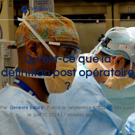
Qu’est-ce que la
définition post opératoire
?
Par
Genevre Batard
·
Publié le
septembre 4, 2025
&
Mis à jour
le
juin 17, 2026
|
7 minutes de lecture