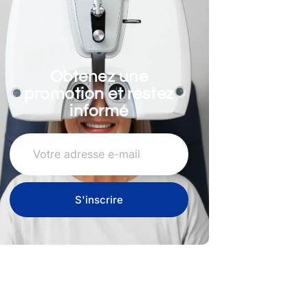
Obtenez une
promotion et restez
informé
S'inscrire