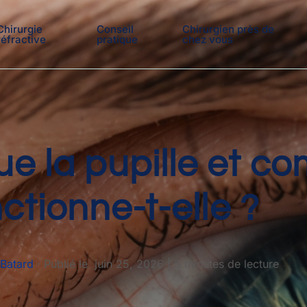
Chirurgie
Conseil
Chirurgien près de
réfractive
pratique
chez vous
ue la pupille et 
ctionne-t-elle ?
 Batard
·
Publié le
juin 25, 2026
|
5 minutes de lecture