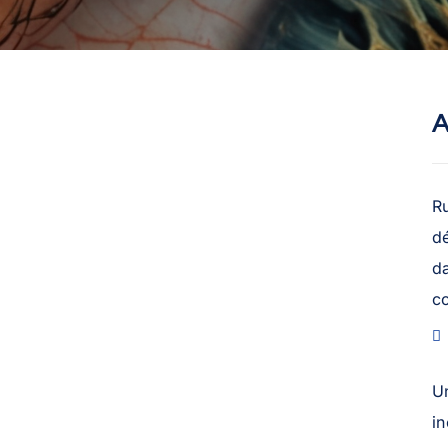
A
R
dé
da
c
U
in