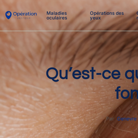
Maladies
Opérations des
oculaires
yeux
Qu’est-ce q
fon
Par
Genevre