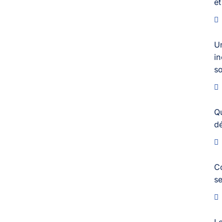
et
U
in
s
Q
dé
C
s