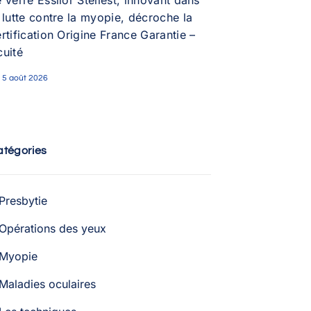
 verre Essilor Stellest, innovant dans
 lutte contre la myopie, décroche la
rtification Origine France Garantie –
cuité
5 août 2026
atégories
Presbytie
Opérations des yeux
Myopie
Maladies oculaires