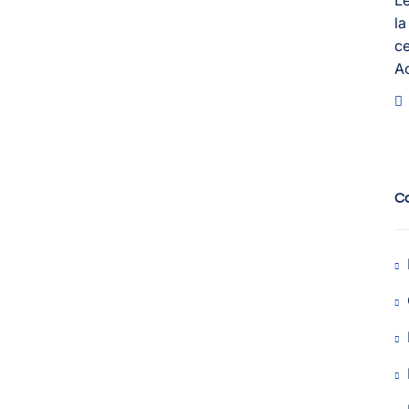
Le
la
ce
A
C