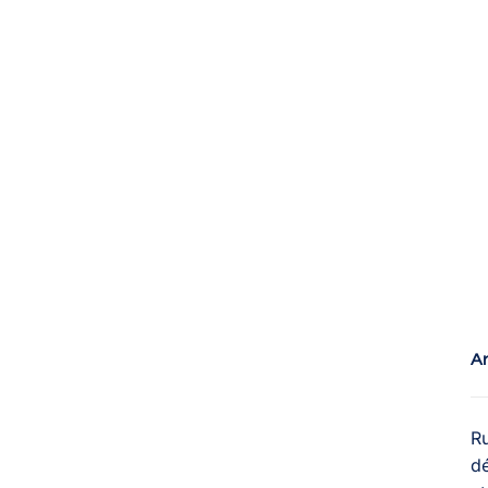
Ar
R
dé