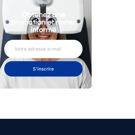
Obtenez une
promotion et restez
informé
S'inscrire