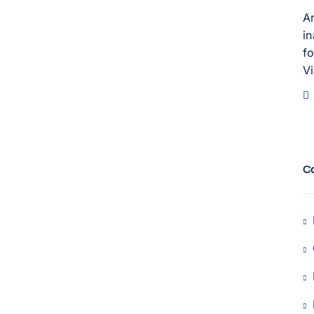
A
i
fo
V
C