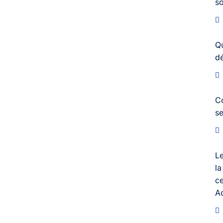
s
Q
dé
C
s
Le
la
ce
A