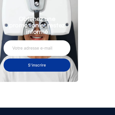
Obtenez une
promotion et restez
informé
S'inscrire