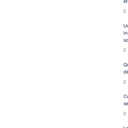
et
U
in
s
Q
dé
C
s