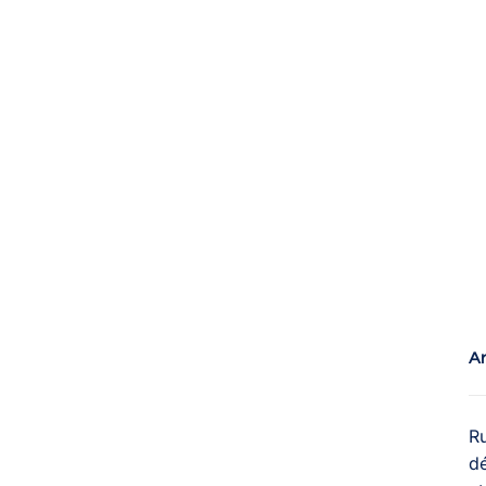
Ar
R
dé