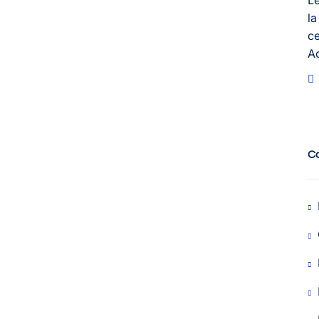
Le
la
ce
A
C