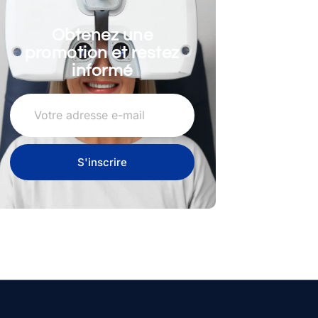
Obtenez une
promotion et restez
informé
S'inscrire