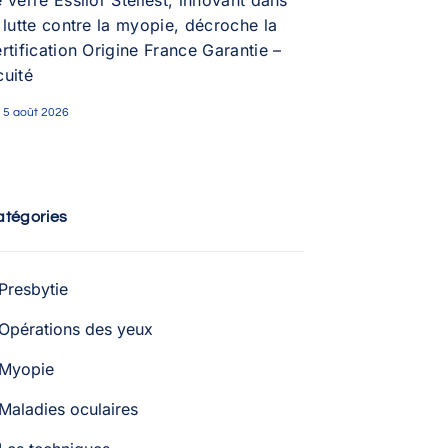
 verre Essilor Stellest, innovant dans
 lutte contre la myopie, décroche la
rtification Origine France Garantie –
cuité
5 août 2026
atégories
Presbytie
Opérations des yeux
Myopie
Maladies oculaires