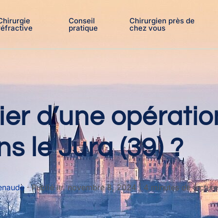
Chirurgie
Conseil
Chirurgien près de
réfractive
pratique
chez vous
ier d’une opératio
s le Jura (39) ?
tenaude
·
Publié le
novembre 8, 2024
|
4 minutes de lecture