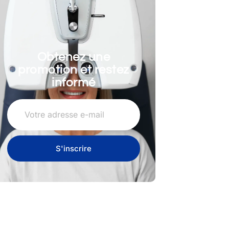
Obtenez une
promotion et restez
informé
S'inscrire