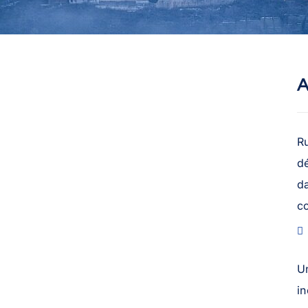
A
R
dé
da
c
U
in