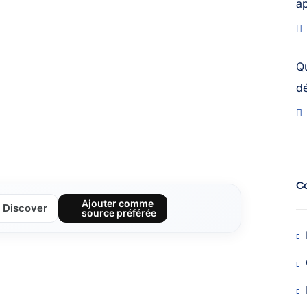
a
Q
dé
C
Ajouter comme
Discover
source préférée