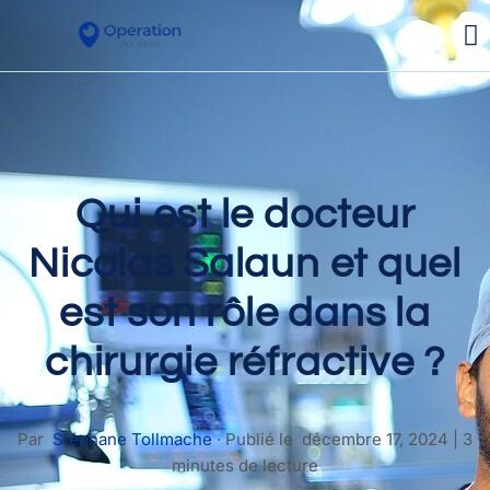
Qui est le docteur
Nicolas Salaun et quel
est son rôle dans la
chirurgie réfractive ?
Par
Stéphane Tollmache
·
Publié le
décembre 17, 2024
|
3
minutes de lecture