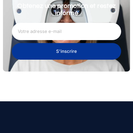
Obtenez une promotion et restez
informé
S'inscrire